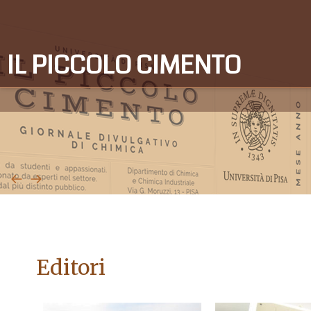
Numero 04
IL PICCOLO CIMENTO
Numero 03
Numero 02
Numero 01
Editori